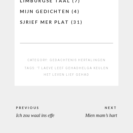
LIMBURGSE TAAL
(7)
MIJN GEDICHTEN
(4)
SJRIEF MER PLAT
(31)
CATEGORY:
GEDACHTENIS
HERTALINGEN
TAGS:
’T LAEVE LEEF GEHAD
HELGA KEULEN
HET LEVEN LIEF GEHAD
Bericht
PREVIOUS
NEXT
navigatie
Ich zou waal ins effe
Mien mam’s hart
PREVIOUS
NEXT
POST:
POST: