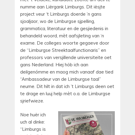
numme aan Liërgank Limburgs. Dit iësjte
project veur ‘t Limburgs doerde ’n gans
sjoaljaor, wo de Limburgse sjpelling,
grammatica, literatuur en de gesjiedenis in
behandeld woord, mèt aafsjleting van ‘n
exame. De colleges woorte gegaeve door
de “Limburgse Streektaalfunctionaris” en
professors van versjillende universiteite oet
gans Nederland. Hiej höb ich aan
deilgenómme en maog mich vanaaf dae tied
“Ambassadeur van de Limburgse taal”
neume. Dit hilt in dat ich ’t Limburgs deen oet
te drage en luuj help mèt o.a. de Limburgse
sjriefwieze.
Noe huër ich
uch al dinke:
“Limburgs is