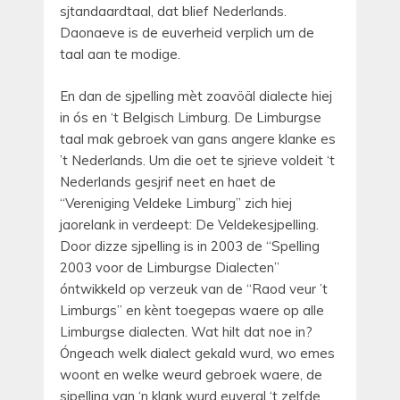
sjtandaardtaal, dat blief Nederlands.
Daonaeve is de euverheid verplich um de
taal aan te modige.
En dan de sjpelling mèt zoavöäl dialecte hiej
in ós en ‘t Belgisch Limburg. De Limburgse
taal mak gebroek van gans angere klanke es
’t Nederlands. Um die oet te sjrieve voldeit ‘t
Nederlands gesjrif neet en haet de
“Vereniging Veldeke Limburg” zich hiej
jaorelank in verdeept: De Veldekesjpelling.
Door dizze sjpelling is in 2003 de “Spelling
2003 voor de Limburgse Dialecten”
óntwikkeld op verzeuk van de “Raod veur ’t
Limburgs” en kènt toegepas waere op alle
Limburgse dialecten. Wat hilt dat noe in?
Óngeach welk dialect gekald wurd, wo emes
woont en welke weurd gebroek waere, de
sjpelling van ‘n klank wurd euveral ‘t zelfde