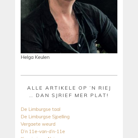
Helga Keulen
ALLE ARTIKELE OP ’N RIEJ
… DAN SJRIEF MER PLAT!
De Limburgse taal
De Limburgse Sjpelling
Vergaete weurd
D’n 11e-van-d’n-11e