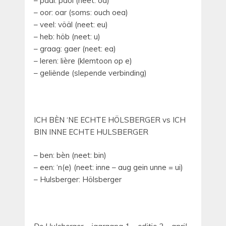
– paal: paol (neet: oa)
– oor: oar (soms: ouch oea)
– veel: vöäl (neet: eu)
– heb: höb (neet: u)
– graag: gaer (neet: ea)
– leren: lière (klemtoon op e)
– geliënde (slepende verbinding)
ICH BÈN ‘NE ECHTE HÖLSBERGER vs ICH
BIN INNE ECHTE HULSBERGER
– ben: bèn (neet: bin)
– een: ‘n(e) (neet: inne – aug gein unne = ui)
– Hulsberger: Hölsberger