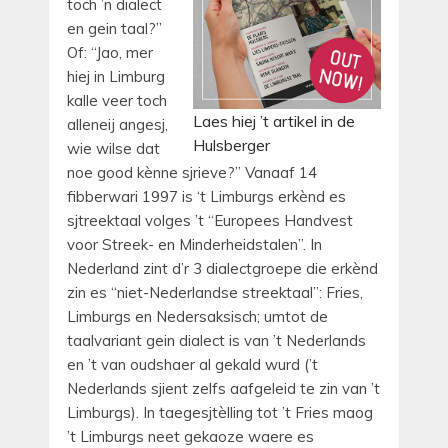
toch ’n dialect
en gein taal?”
Of: “Jao, mer
hiej in Limburg
kalle veer toch
Laes hiej ’t artikel in de
alleneij angesj,
Hulsberger
wie wilse dat
noe good kènne sjrieve?” Vanaaf 14
fibberwari 1997 is ‘t Limburgs erkènd es
sjtreektaal volges ’t “Europees Handvest
voor Streek- en Minderheidstalen”. In
Nederland zint d’r 3 dialectgroepe die erkènd
zin es “niet-Nederlandse streektaal”: Fries,
Limburgs en Nedersaksisch; umtot de
taalvariant gein dialect is van ’t Nederlands
en ’t van oudshaer al gekald wurd (’t
Nederlands sjient zelfs aafgeleid te zin van ’t
Limburgs). In taegesjtèlling tot ’t Fries maog
’t Limburgs neet gekaoze waere es