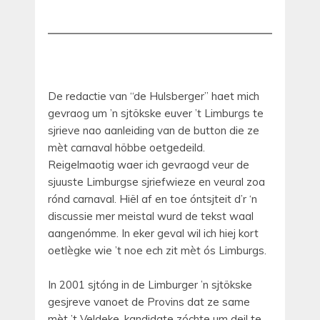
De redactie van “de Hulsberger” haet mich
gevraog um ’n sjtökske euver ’t Limburgs te
sjrieve nao aanleiding van de button die ze
mèt carnaval höbbe oetgedeild.
Reigelmaotig waer ich gevraogd veur de
sjuuste Limburgse sjriefwieze en veural zoa
rónd carnaval. Hiël af en toe óntsjteit d’r ‘n
discussie mer meistal wurd de tekst waal
aangenómme. In eker geval wil ich hiej kort
oetlègke wie ’t noe ech zit mèt ós Limburgs.
In 2001 sjtóng in de Limburger ’n sjtökske
gesjreve vanoet de Provins dat ze same
mèt ’t Veldeke, kandidate zóchte um deil te