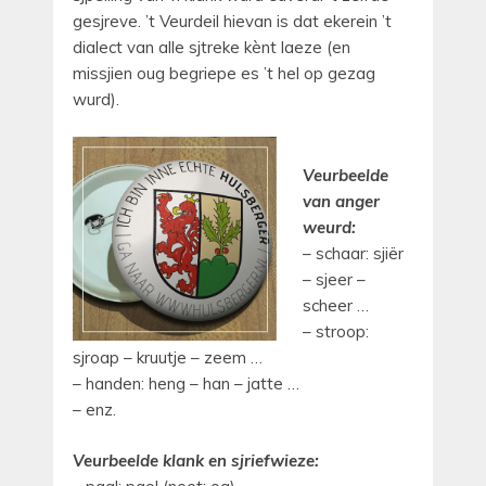
gesjreve. ’t Veurdeil hievan is dat ekerein ’t
dialect van alle sjtreke kènt laeze (en
missjien oug begriepe es ’t hel op gezag
wurd).
Veurbeelde
van anger
weurd:
– schaar: sjiër
– sjeer –
scheer …
– stroop:
sjroap – kruutje – zeem …
– handen: heng – han – jatte …
– enz.
Veurbeelde klank en sjriefwieze: