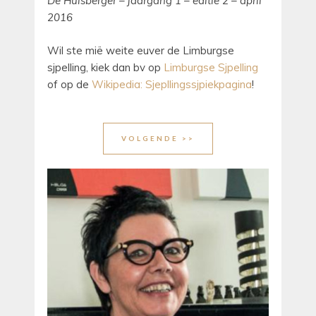
De Hulsberger – jaargang 1 – editie 2 – april
2016
Wil ste mië weite euver de Limburgse
sjpelling, kiek dan bv op
Limburgse Sjpelling
of op de
Wikipedia: Sjepllingssjpiekpagina
!
VOLGENDE >>