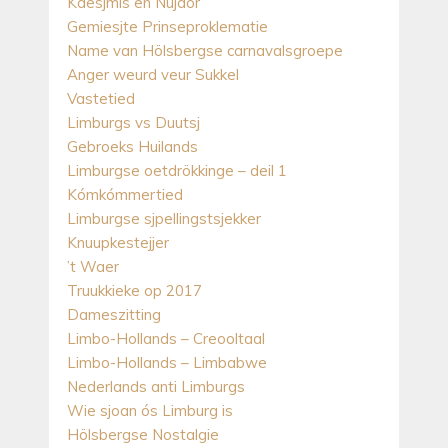
Kaesjmis en Nujaor
Gemiesjte Prinseproklematie
Name van Hölsbergse carnavalsgroepe
Anger weurd veur Sukkel
Vastetied
Limburgs vs Duutsj
Gebroeks Huilands
Limburgse oetdrökkinge – deil 1
Kómkómmertied
Limburgse sjpellingstsjekker
Knuupkestejjer
’t Waer
Truukkieke op 2017
Dameszitting
Limbo-Hollands – Creooltaal
Limbo-Hollands – Limbabwe
Nederlands anti Limburgs
Wie sjoan ós Limburg is
Hölsbergse Nostalgie