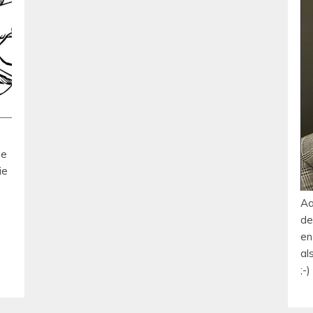
de
ie
Aa
de
en
al
;-)