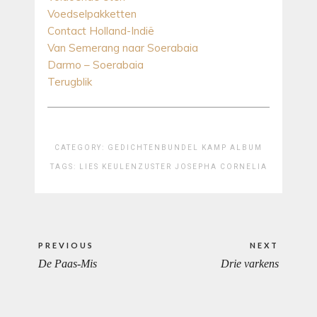
Voedselpakketten
Contact Holland-Indië
Van Semerang naar Soerabaia
Darmo – Soerabaia
Terugblik
CATEGORY:
GEDICHTENBUNDEL
KAMP ALBUM
TAGS:
LIES KEULEN
ZUSTER JOSEPHA CORNELIA
Bericht
PREVIOUS
NEXT
navigatie
De Paas-Mis
Drie varkens
PREVIOUS
NEXT
POST:
POST: