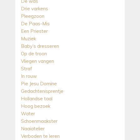
De was
Drie varkens
Pleegzoon
De Paas-Mis
Een Priester
Muziek
Baby’s dresseren
Op de troon
Vliegen vangen
Straf
In rouw
Pie Jesu Domine
Gedachtenisprentje
Hollandse taal
Hoog bezoek
Water
Schoenmaakster
Naaiatelier
Verboden te leren