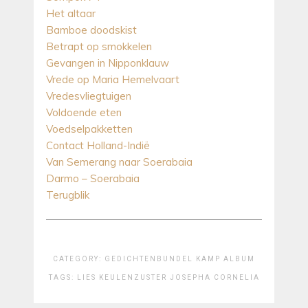
Het altaar
Bamboe doodskist
Betrapt op smokkelen
Gevangen in Nipponklauw
Vrede op Maria Hemelvaart
Vredesvliegtuigen
Voldoende eten
Voedselpakketten
Contact Holland-Indië
Van Semerang naar Soerabaia
Darmo – Soerabaia
Terugblik
CATEGORY:
GEDICHTENBUNDEL
KAMP ALBUM
TAGS:
LIES KEULEN
ZUSTER JOSEPHA CORNELIA