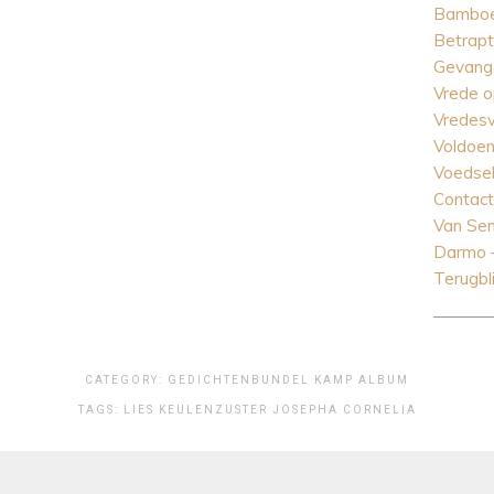
Bamboe
Betrapt
Gevange
Vrede o
Vredesv
Voldoen
Voedse
Contact
Van Se
Darmo 
Terugbl
CATEGORY:
GEDICHTENBUNDEL
KAMP ALBUM
TAGS:
LIES KEULEN
ZUSTER JOSEPHA CORNELIA