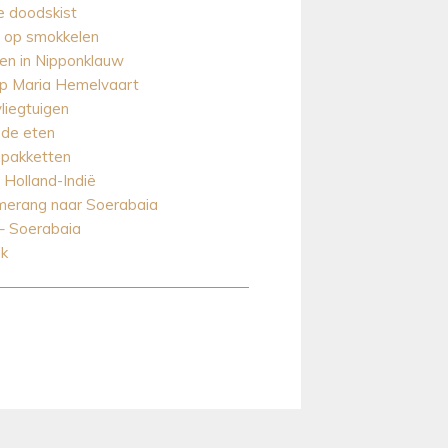
 doodskist
 op smokkelen
n in Nipponklauw
p Maria Hemelvaart
liegtuigen
de eten
lpakketten
 Holland-Indië
merang naar Soerabaia
– Soerabaia
ik