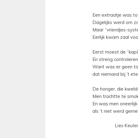
Een extraatje was to
Dagelijks werd om zo
Maar “vriendjes-syst
Eerlijk kwam zaal voo
Eerst moest de “kapà
En streng controleren
Want was er geen toe
dat niemand bij ’t ete
De honger, die kwelde
Men trachtte te smok
En was men oneerlijk
als ’t niet werd gemer
Lies Keule