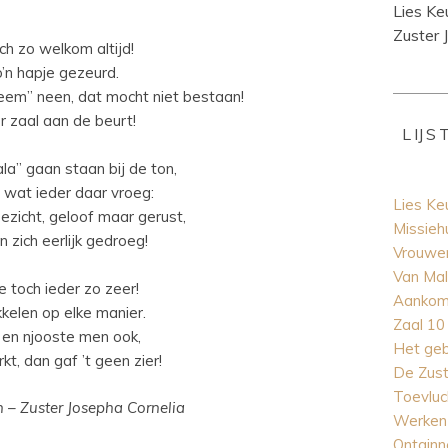
Lies Ke
Zuster 
ch zo welkom altijd!
’n hapje gezeurd.
eem” neen, dat mocht niet bestaan!
r zaal aan de beurt!
LIJ
la” gaan staan bij de ton,
 wat ieder daar vroeg:
Lies Ke
zicht, geloof maar gerust,
Missiehu
n zich eerlijk gedroeg!
Vrouwe
Van Mal
 toch ieder zo zeer!
Aankom
kelen op elke manier.
Zaal 10
 en njooste men ook,
Het ge
kt, dan gaf ’t geen zier!
De Zust
Toevluc
n – Zuster Josepha Cornelia
Werken 
Ontginn