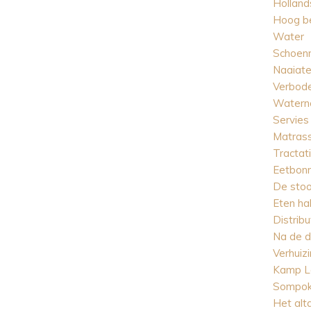
Holland
Hoog b
Water
Schoen
Naaiate
Verbode
Watern
Servies
Matrass
Tractat
Eetbon
De stoo
Eten ha
Distribu
Na de d
Verhuiz
Kamp L
Sompok
Het alt