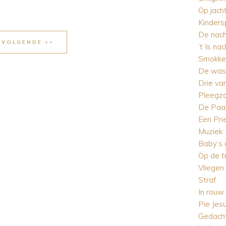
Op jach
Kinders
De nac
VOLGENDE >>
’t Is nac
Smokke
De was
Drie va
Pleegz
De Paa
Een Pri
Muziek
Baby’s 
Op de t
Vliegen
Straf
In rouw
Pie Jes
Gedacht