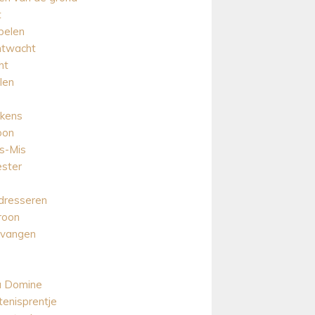
t
pelen
htwacht
ht
len
rkens
oon
s-Mis
ester
dresseren
roon
 vangen
u Domine
enisprentje