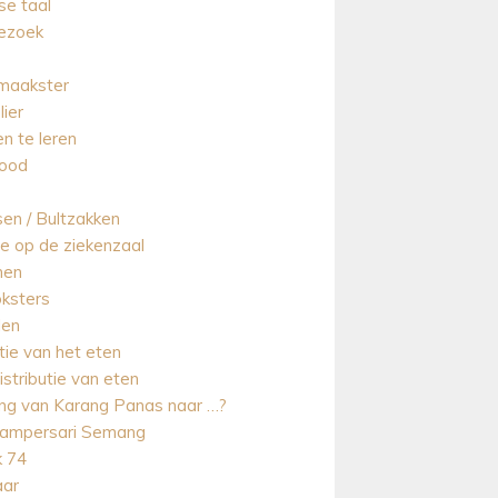
se taal
ezoek
maakster
lier
n te leren
ood
en / Bultzakken
ie op de ziekenzaal
nen
ksters
len
tie van het eten
istributie van eten
ing van Karang Panas naar …?
ampersari Semang
 74
aar