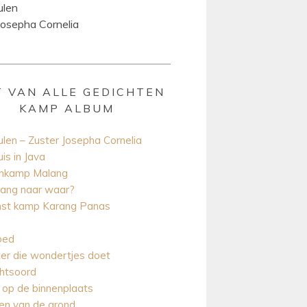
ulen
Josepha Cornelia
ST VAN ALLE GEDICHTEN
KAMP ALBUM
ulen – Zuster Josepha Cornelia
is in Java
nkamp Malang
ang naar waar?
st kamp Karang Panas
bed
er die wondertjes doet
htsoord
op de binnenplaats
en van de grond