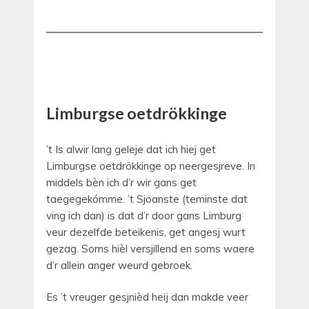
Limburgse oetdrökkinge
’t Is alwir lang geleje dat ich hiej get
Limburgse oetdrökkinge op neergesjreve. In
middels bèn ich d’r wir gans get
taegegekómme. ’t Sjoanste (teminste dat
ving ich dan) is dat d’r door gans Limburg
veur dezelfde beteikenis, get angesj wurt
gezag. Soms hièl versjillend en soms waere
d’r allein anger weurd gebroek.
Es ’t vreuger gesjnièd heij dan makde veer