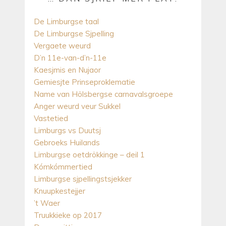
De Limburgse taal
De Limburgse Sjpelling
Vergaete weurd
D’n 11e-van-d’n-11e
Kaesjmis en Nujaor
Gemiesjte Prinseproklematie
Name van Hölsbergse carnavalsgroepe
Anger weurd veur Sukkel
Vastetied
Limburgs vs Duutsj
Gebroeks Huilands
Limburgse oetdrökkinge – deil 1
Kómkómmertied
Limburgse sjpellingstsjekker
Knuupkestejjer
’t Waer
Truukkieke op 2017