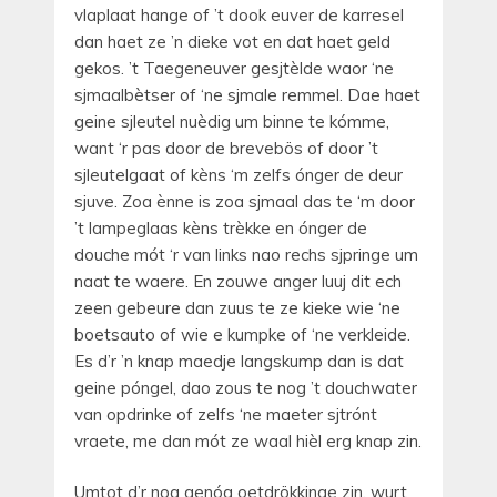
vlaplaat hange of ’t dook euver de karresel
dan haet ze ’n dieke vot en dat haet geld
gekos. ’t Taegeneuver gesjtèlde waor ‘ne
sjmaalbètser of ‘ne sjmale remmel. Dae haet
geine sjleutel nuèdig um binne te kómme,
want ‘r pas door de brevebös of door ’t
sjleutelgaat of kèns ‘m zelfs ónger de deur
sjuve. Zoa ènne is zoa sjmaal das te ‘m door
’t lampeglaas kèns trèkke en ónger de
douche mót ‘r van links nao rechs sjpringe um
naat te waere. En zouwe anger luuj dit ech
zeen gebeure dan zuus te ze kieke wie ‘ne
boetsauto of wie e kumpke of ‘ne verkleide.
Es d’r ’n knap maedje langskump dan is dat
geine póngel, dao zous te nog ’t douchwater
van opdrinke of zelfs ‘ne maeter sjtrónt
vraete, me dan mót ze waal hièl erg knap zin.
Umtot d’r nog genóg oetdrökkinge zin, wurt