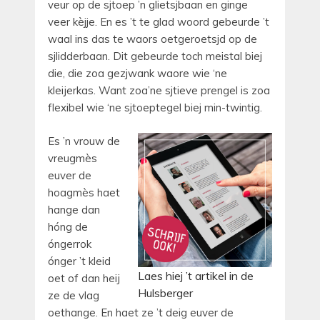
veur op de sjtoep ’n glietsjbaan en ginge
veer kèjje. En es ’t te glad woord gebeurde ’t
waal ins das te waors oetgeroetsjd op de
sjlidderbaan. Dit gebeurde toch meistal biej
die, die zoa gezjwank waore wie ‘ne
kleijerkas. Want zoa’ne sjtieve prengel is zoa
flexibel wie ‘ne sjtoeptegel biej min-twintig.
Es ’n vrouw de
vreugmès
euver de
hoagmès haet
hange dan
hóng de
óngerrok
ónger ’t kleid
Laes hiej ’t artikel in de
oet of dan heij
Hulsberger
ze de vlag
oethange. En haet ze ’t deig euver de