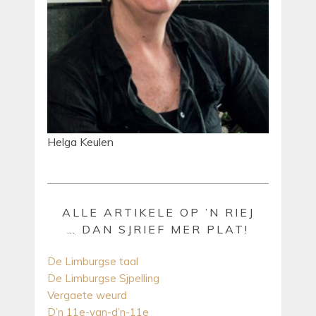
Helga Keulen
ALLE ARTIKELE OP ’N RIEJ
… DAN SJRIEF MER PLAT!
De Limburgse taal
De Limburgse Sjpelling
Vergaete weurd
D’n 11e-van-d’n-11e