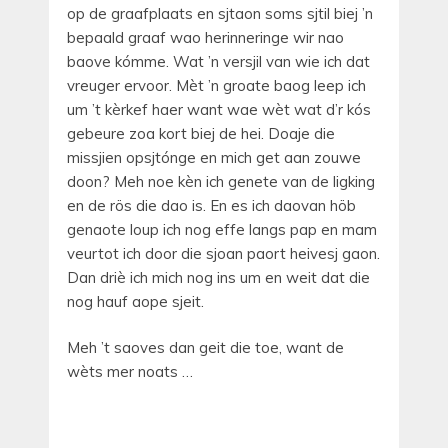
op de graafplaats en sjtaon soms sjtil biej ’n
bepaald graaf wao herinneringe wir nao
baove kómme. Wat ’n versjil van wie ich dat
vreuger ervoor. Mèt ’n groate baog leep ich
um ’t kèrkef haer want wae wèt wat d’r kós
gebeure zoa kort biej de hei. Doaje die
missjien opsjtónge en mich get aan zouwe
doon? Meh noe kèn ich genete van de ligking
en de rös die dao is. En es ich daovan höb
genaote loup ich nog effe langs pap en mam
veurtot ich door die sjoan paort heivesj gaon.
Dan driè ich mich nog ins um en weit dat die
nog hauf aope sjeit.
Meh ’t saoves dan geit die toe, want de
wèts mer noats …