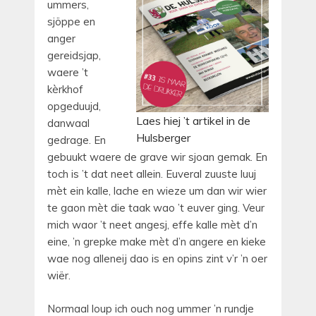
ummers,
sjöppe en
anger
gereidsjap,
waere ’t
kèrkhof
opgeduujd,
Laes hiej ’t artikel in de
danwaal
Hulsberger
gedrage. En
gebuukt waere de grave wir sjoan gemak. En
toch is ’t dat neet allein. Euveral zuuste luuj
mèt ein kalle, lache en wieze um dan wir wier
te gaon mèt die taak wao ’t euver ging. Veur
mich waor ’t neet angesj, effe kalle mèt d’n
eine, ’n grepke make mèt d’n angere en kieke
wae nog alleneij dao is en opins zint v’r ’n oer
wiër.
Normaal loup ich ouch nog ummer ’n rundje