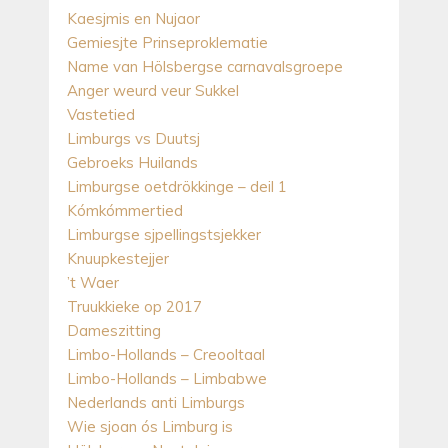
Kaesjmis en Nujaor
Gemiesjte Prinseproklematie
Name van Hölsbergse carnavalsgroepe
Anger weurd veur Sukkel
Vastetied
Limburgs vs Duutsj
Gebroeks Huilands
Limburgse oetdrökkinge – deil 1
Kómkómmertied
Limburgse sjpellingstsjekker
Knuupkestejjer
’t Waer
Truukkieke op 2017
Dameszitting
Limbo-Hollands – Creooltaal
Limbo-Hollands – Limbabwe
Nederlands anti Limburgs
Wie sjoan ós Limburg is