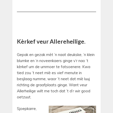
Kèrkef veur Allereheilige.
Gepak en gezak mèt ’n naat deukske, ’n klein
blumke en ’n noveenkaers ginge v’r nao ’t
kèrkef um de urnmoer te fatsoenere. Kwa
tied zou ’t neet miè es vief menute in
besjlaag numme, waor ’t neet dat miè luuj
richting de graafplaats ginge. Want veur
Allerheilige wilt me toch dat ’t d’r wir good
oetzuut.
Sjoepkarre,