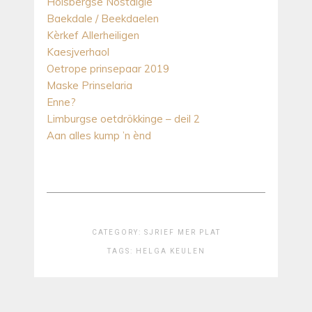
Hölsbergse Nostalgie
Baekdale / Beekdaelen
Kèrkef Allerheiligen
Kaesjverhaol
Oetrope prinsepaar 2019
Maske Prinselaria
Enne?
Limburgse oetdrökkinge – deil 2
Aan alles kump ’n ènd
CATEGORY:
SJRIEF MER PLAT
TAGS:
HELGA KEULEN