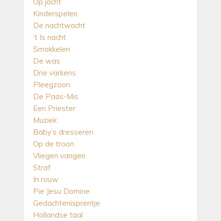
Op jacht
Kinderspelen
De nachtwacht
’t Is nacht
Smokkelen
De was
Drie varkens
Pleegzoon
De Paas-Mis
Een Priester
Muziek
Baby’s dresseren
Op de troon
Vliegen vangen
Straf
In rouw
Pie Jesu Domine
Gedachtenisprentje
Hollandse taal