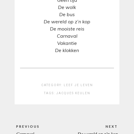
Geen tijd
De wolk
De bus
De wereld op z’n kop
De mooiste reis
Carnaval
Vakantie
De klokken
CATEGORY:
LEEF JE LEVEN
TAGS:
JACQUES KEULEN
Bericht
PREVIOUS
NEXT
navigatie